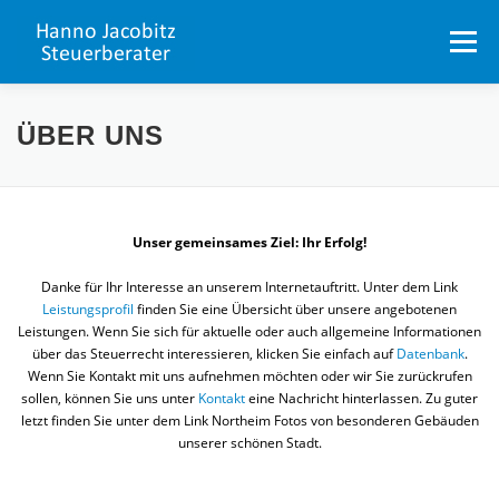
Zum
Inhalt
Menü
springen
PORTAL
LEISTUNGSPROFIL
DATENBANK
ÜBER UNS
UNSER TEAM
STELLENANGEBOTE
Unser gemeinsames Ziel: Ihr Erfolg!
Danke für Ihr Interesse an unserem Internetauftritt. Unter dem Link
NORTHEIM
KONTAKT
Leistungsprofil
finden Sie eine Übersicht über unsere angebotenen
Leistungen. Wenn Sie sich für aktuelle oder auch allgemeine Informationen
über das Steuerrecht interessieren, klicken Sie einfach auf
Datenbank
.
Wenn Sie Kontakt mit uns aufnehmen möchten oder wir Sie zurückrufen
sollen, können Sie uns unter
Kontakt
eine Nachricht hinterlassen. Zu guter
letzt finden Sie unter dem Link Northeim Fotos von besonderen Gebäuden
unserer schönen Stadt.