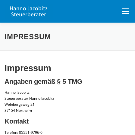
Zum
Inhalt
Menü
springen
PORTAL
LEISTUNGSPROFIL
DATENBANK
IMPRESSUM
UNSER TEAM
STELLENANGEBOTE
Impressum
NORTHEIM
KONTAKT
Angaben gemäß § 5 TMG
Hanno Jacobitz
Steuerberater Hanno Jacobitz
Weinbergsweg 21
37154 Northeim
Kontakt
Telefon: 05551-9796-0