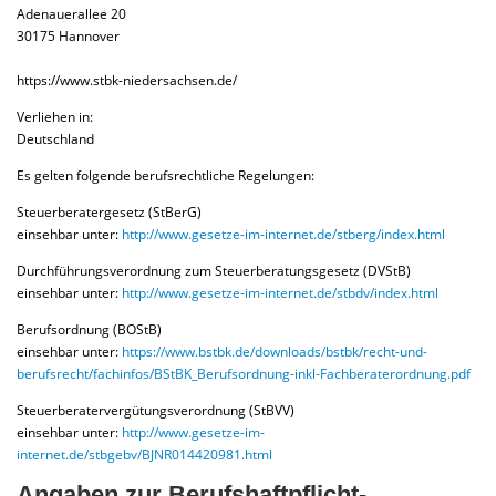
Adenauerallee 20
30175 Hannover
https://www.stbk-niedersachsen.de/
Verliehen in:
Deutschland
Es gelten folgende berufsrechtliche Regelungen:
Steuerberatergesetz (StBerG)
einsehbar unter:
http://www.gesetze-im-internet.de/stberg/index.html
Durchführungsverordnung zum Steuerberatungsgesetz (DVStB)
einsehbar unter:
http://www.gesetze-im-internet.de/stbdv/index.html
Berufsordnung (BOStB)
einsehbar unter:
https://www.bstbk.de/downloads/bstbk/recht-und-
berufsrecht/fachinfos/BStBK_Berufsordnung-inkl-Fachberaterordnung.pdf
Steuerberatervergütungsverordnung (StBVV)
einsehbar unter:
http://www.gesetze-im-
internet.de/stbgebv/BJNR014420981.html
Angaben zur Berufs­haftpflicht­