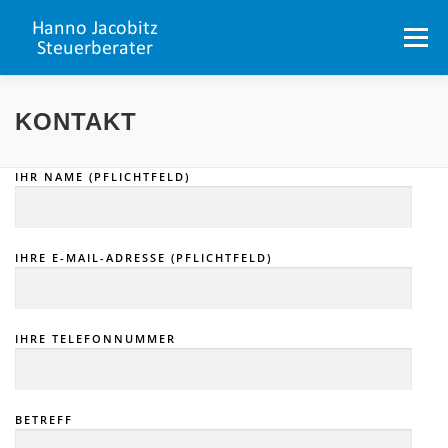
Zum
Inhalt
Menü
springen
PORTAL
LEISTUNGSPROFIL
DATENBANK
KONTAKT
IHR NAME (PFLICHTFELD)
UNSER TEAM
STELLENANGEBOTE
IHRE E-MAIL-ADRESSE (PFLICHTFELD)
NORTHEIM
KONTAKT
IHRE TELEFONNUMMER
BETREFF